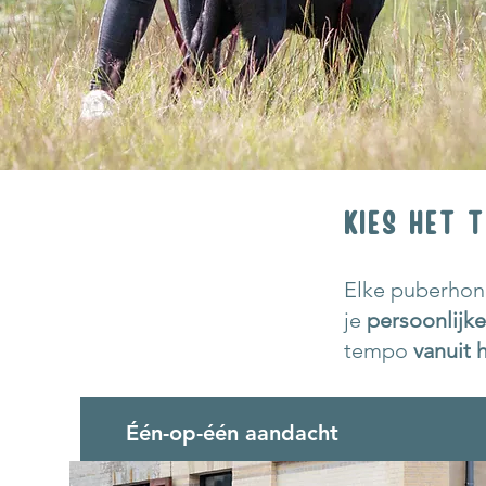
KIES HET T
Elke puberhond
je
persoonlijk
tempo
vanuit 
Één-op-één aandacht