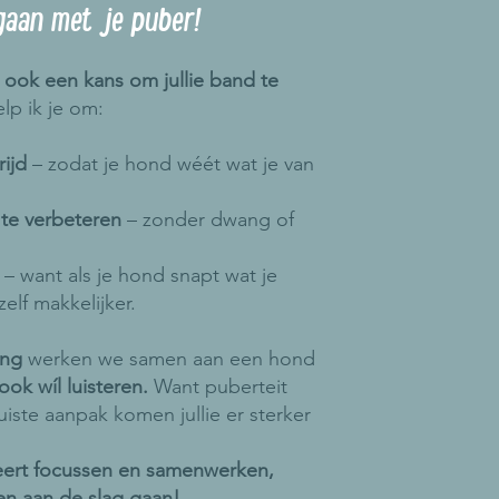
 gaan met je puber!
 ook een kans om jullie band te
lp ik je om:
rijd
– zodat je hond wéét wat je van
 te verbeteren
– zonder dwang of
n
– want als je hond snapt wat je
elf makkelijker.
ing
werken we samen aan een hond
 ook wíl luisteren.
Want puberteit
uiste aanpak komen jullie er sterker
leert focussen en samenwerken,
en aan de slag gaan!