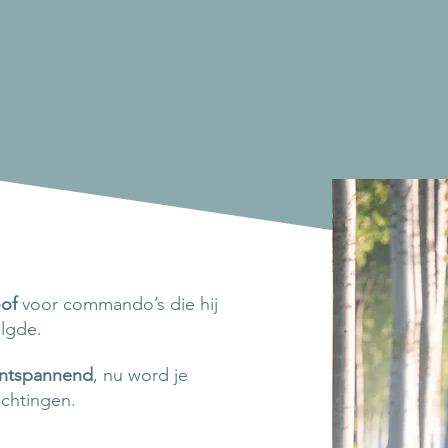
oof
voor commando’s die hij
lgde.
ontspannend
, nu word je
ichtingen.