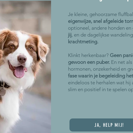
Je kleine, gehoorzame fluffbal
eigenwijze, snel afgeleide to
optioneel, andere honden en 
jij
, en de dagelijkse wandelin
krachtmeting.
Klinkt herkenbaar?
Geen panie
gewoon een puber.
En net al
hormonen, onzekerheid en gr
fase waarin je begeleiding he
eindeloos te herhalen wat hij
slim en positief in te spelen o
JA, HELP MIJ!