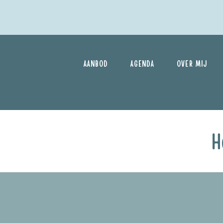
AANBOD
AGENDA
OVER MIJ
Honden tussen de 6 maand en 2 jaar
H