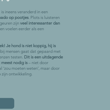
 is ineens veranderd in een
rnado op pootjes
. Plots is luisteren
geuren zijn
veel interessanter dan
gen voelen eerder als een
k! Je hond is niet koppig, hij is
s bij mensen gaat dat gepaard met
enzen testen.
Dit is een uitdagende
t meest nodig is
– niet door
 al ‘zou moeten weten’, maar door
p zijn ontwikkeling.