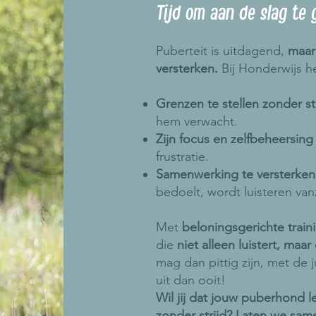
Tijd om aan de slag te
Puberteit is uitdagend,
maar
versterken.
Bij Honderwijs he
Grenzen te stellen zonder st
hem verwacht.
Zijn focus en zelfbeheersing
frustratie.
Samenwerking te versterke
bedoelt, wordt luisteren vanz
Met
beloningsgerichte train
die
niet alleen luistert, maar
mag dan pittig zijn, met de j
uit dan ooit!
Wil jij dat jouw puberhond 
zonder strijd? Laten we sam