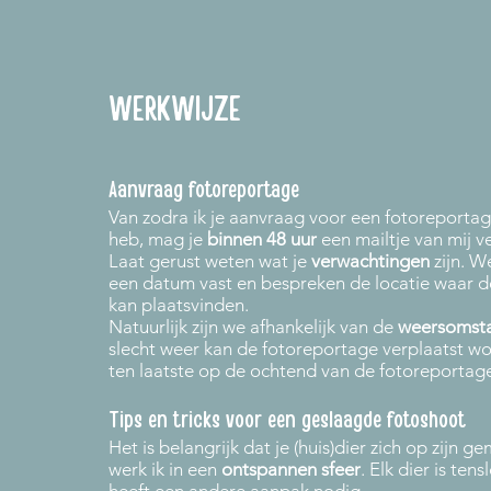
WERKWIJZE
Aanvraag fotoreportage
Van zodra ik je aanvraag voor een fotoreporta
heb, mag je
binnen 48 uur
een mailtje van mij v
Laat gerust weten wat je
verwachtingen
zijn. W
een datum vast en bespreken de locatie waar 
kan plaatsvinden.
Natuurlijk zijn we afhankelijk van de
weersomst
slecht weer kan de fotoreportage verplaatst w
ten laatste op de ochtend van de fotoreportage 
Tips en tricks voor een geslaagde fotoshoot
Het is belangrijk dat je (huis)dier zich op zijn g
werk ik in een
ontspannen sfeer
. Elk dier is ten
heeft een andere aanpak nodig.