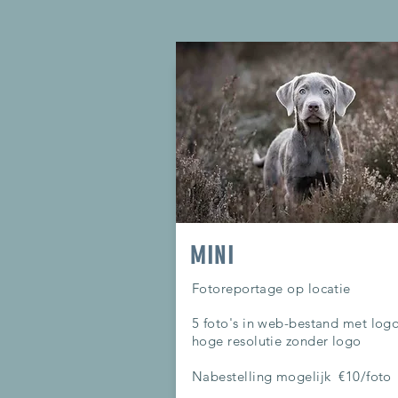
MINI
Fotoreportage op locatie
5 foto's in web-bestand met log
hoge resolutie zonder logo
Nabestelling mogelijk €10/foto