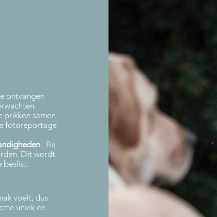
ge ontvangen
erwachten.
e prikken samen
de fotoreportage
andigheden
. Bij
orden. Dit wordt
beslist.
emak voelt, dus
slotte uniek en