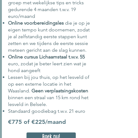
groep met wekelijkse tips en tricks
gedurende 4 maanden t.w.v. 19
euro/maand
Online voorbereidingsles
die je op je
eigen tempo kunt doornemen, zodat
je al zelfstandig eerste stappen kunt
zetten en we tijdens de eerste sessie
meteen gericht aan de slag kunnen.
Online cursus Lichaamstaal t.w.v. 55
euro, zodat je beter leert zien wat je
hond aangeeft
Lessen bij jou thuis, op het lesveld of
op een externe locatie in het
Waasland.
Geen verplaatsingskosten
binnen een straal van 15 km rond het
lesveld in Belsele.
Standaard goodiebag t.w.v. 21 euro
€775 of
€
225/maand
Boek nu!