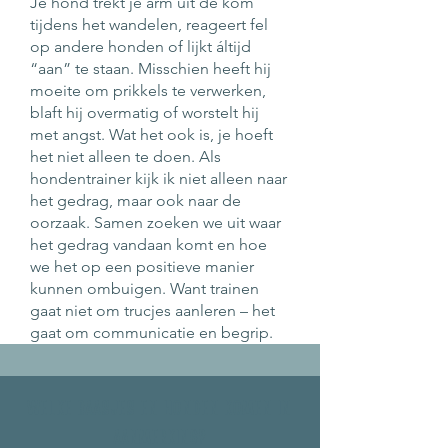
Je hond trekt je arm uit de kom
tijdens het wandelen, reageert fel
op andere honden of lijkt áltijd
“aan” te staan. Misschien heeft hij
moeite om prikkels te verwerken,
blaft hij overmatig of worstelt hij
met angst. Wat het ook is, je hoeft
het niet alleen te doen. Als
hondentrainer kijk ik niet alleen naar
het gedrag, maar ook naar de
oorzaak. Samen zoeken we uit waar
het gedrag vandaan komt en hoe
we het op een positieve manier
kunnen ombuigen. Want trainen
gaat niet om trucjes aanleren – het
gaat om communicatie en begrip.
WELKE BAASJES EN HONDEN KOMEN IN
AANMERKING?