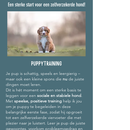
Een sterke start voor een zelfverzekerde hond!
PUPPYTRAINING
Je pup is schattig, speels en leergierig –
maar ook een kleine spons die
nu
de juiste
dingen moet leren.
Dit is hét moment om een sterke basis te
leggen voor een
sociale en stabiele hond
.
Met
speelse, positieve training
help ik jou
om je puppy te begeleiden in deze
belangrijke eerste fase, zodat hij opgroeit
tot een zelfverzekerde viervoeter die met
plezier naar je luistert.
Leer je pup de juiste
gewoontes, voorkom probleemgedrag en