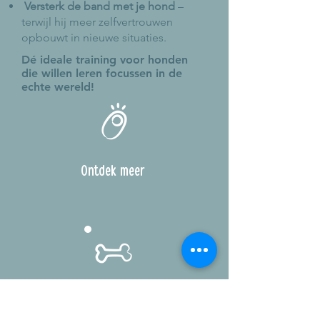
Versterk de band met je hond
–
terwijl hij meer zelfvertrouwen
opbouwt in nieuwe situaties.
Dé ideale training voor honden
die willen leren focussen in de
echte wereld!
Ontdek meer
ONLINE CURSUSSEN