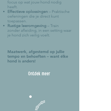
focus op wat jouw hond nodig
heeft.
Effectieve oplossingen
– Praktische
oefeningen die je direct kunt
toepassen.
Rustige leeromgeving
– Train
zonder afleiding, in een setting waar
je hond zich veilig voelt.
Maatwerk, afgestemd op jullie
tempo en behoeften – want élke
hond is anders!
Ontdek meer