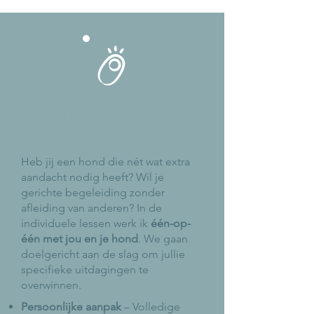
INDIVIDUELE TRAINING
Persoonlijke begeleiding op maat
Heb jij een hond die nét wat extra
aandacht nodig heeft? Wil je
gerichte begeleiding zonder
afleiding van anderen? In de
individuele lessen werk ik
één-op-
één met jou en je hond
. We gaan
doelgericht aan de slag om jullie
specifieke uitdagingen te
overwinnen.
Persoonlijke aanpak
– Volledige