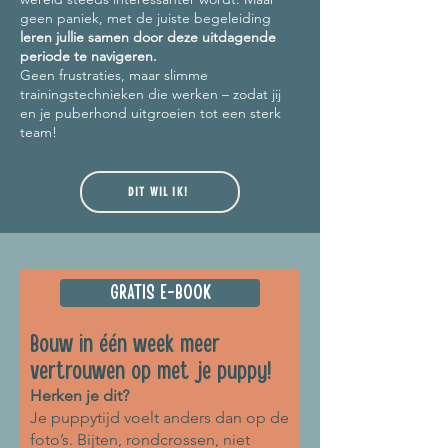
geen paniek,
met de juiste begeleiding
leren jullie samen door deze uitdagende
periode te navigeren.
Geen frustraties, maar slimme
trainingstechnieken die werken – zodat jij
en je puberhond uitgroeien tot een sterk
team!
DIT WIL IK!
GRATIS E-BOOK
Bouw in één week meer
vertrouwen op met je puppy!
Herken je dit?
Je puppytijd voelt anders dan op de
foto’s. Bijten, rondcrossen, niet