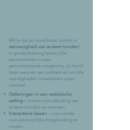
GROEPSTRAINING
Samen leren en socialiseren
Wil je dat je hond beter luistert in
aanwezigheid van andere honden
?
In groepstraining leren jullie
samenwerken in een
gecontroleerde omgeving. Je hond
laten wennen aan prikkels en sociale
vaardigheden ontwikkelen staan
centraal.
Oefeningen in een realistische
setting –
trainen met afleiding van
andere honden en mensen.
Interactieve lessen
– met ruimte
voor persoonlijke begeleiding en
vragen.