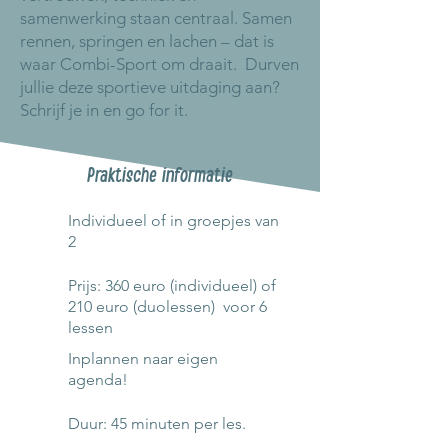
samenwerking staan centraal. Samen
rennen, springen en lachen – dat is
waar Combi-Sport om draait. Durven
jullie deze sportieve uitdaging aan?
Schrijf je in en go for it.
Praktische informatie
Individueel of in groepjes van
2
Prijs: 360 euro (individueel) of
210 euro (duolessen) voor 6
lessen
Inplannen naar eigen
agenda!
Duur: 45 minuten per les.