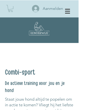
Aanmelden
TRAININGSTHE
BOEK EEN KENNISMAKING
MA
Combi-sport
De actieve training voor jou en je
hond
Staat jouw hond altijd te popelen om
in actie te komen? Vliegt hij het liefste