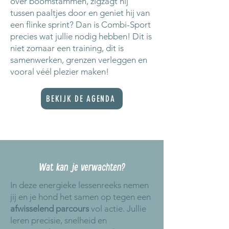
over boomstammen, zigzagt hij
tussen paaltjes door en geniet hij van
een flinke sprint? Dan is Combi-Sport
precies wat jullie nodig hebben! Dit is
niet zomaar een training, dit is
samenwerken, grenzen verleggen en
vooral véél plezier maken!
BEKIJK DE AGENDA
Wat kan je verwachten?
In deze energieke lessenreeks nemen
jij en je hond het samen op tegen een
afwisselend parcours
vol actie. Jullie
leren precisie, snelheid en