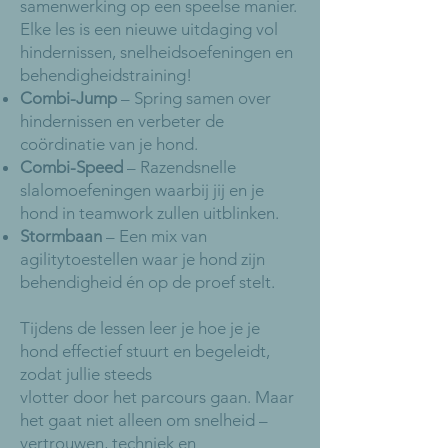
samenwerking op een speelse manier.
Elke les is een nieuwe uitdaging vol
hindernissen, snelheidsoefeningen en
behendigheidstraining!
Combi-Jump
– Spring samen over
hindernissen en verbeter de
coördinatie van je hond.
Combi-Speed
– Razendsnelle
slalomoefeningen waarbij jij en je
hond in teamwork zullen uitblinken.
Stormbaan
– Een mix van
agilitytoestellen waar je hond zijn
behendigheid én op de proef stelt.
Tijdens de lessen leer je hoe je je
hond effectief stuurt en begeleidt,
zodat jullie steeds
vlotter door het parcours gaan. Maar
het gaat niet alleen om snelheid –
vertrouwen, techniek en