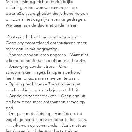
Met beloningsgerichte en duidelijke
n
oefeningen bouwen we samen aan de
essentiële vaardigheden die je hond helpen
om zich in het dagelijks leven te gedragen.
We gaan aan de slag met onder meer:
-Rustig en beleefd mensen begroeten –
Geen ongecontroleerd enthousiasme meer,
maar een kalme begroeting.
- Andere honden leren negeren – Want niet
elke hond hoeft een speelkameraad te zijn.
- Verzorging zonder stress – Oren
schoonmaken, nagels knippen? Je hond
leert hier ontspannen mee om te gaan.
- Op zijn plek blijven – Zodat je niet met
een hond in je nek zit als je aan tafel zit.
- Wandelen zonder trekken – Geen arm uit
de kom meer, maar ontspannen samen op
pad.
- Omgaan met afleiding – Van fietsers tot
vogels, je hond leert zich beter te focussen.
- Hierkomen op commando – Want niets zo
fijn als een hond die écht luistert als je