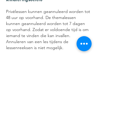
Privélessen kunnen geannuleerd worden tot
48 uur op voorhand. De themalessen
kunnen geannuleerd worden tot 7 dagen
op voorhand. Zodat er voldoende tijd is om
iemand te vinden die kan invallen.
Annuleren van een les tijdens de
lessenreeksen is niet mogelijk.
Contacteer kimmy@honderwijs.be of
0470996933
Contactgegevens
Gentstraat 101, Belsele Sint-Niklaas,
Belgium
0470996933
kimmy.samoey@gmail.com