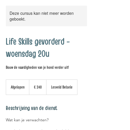
Deze cursus kan niet meer worden
geboekt.
Life Skills gevorderd -
woensdag 20u
Bouw de vaardigheden van je hond verder uit!
240
euro
Afgelopen
A
€ 240
Lesveld Belsele
f
g
e
Beschrijving van de dienst
l
o
Wat kan je verwachten?
p
e