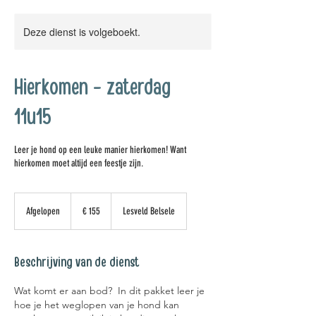
Deze dienst is volgeboekt.
Hierkomen - zaterdag
11u15
Leer je hond op een leuke manier hierkomen! Want
hierkomen moet altijd een feestje zijn.
155
euro
Afgelopen
A
€ 155
Lesveld Belsele
f
g
e
Beschrijving van de dienst
l
o
Wat komt er aan bod? In dit pakket leer je
p
hoe je het weglopen van je hond kan
e