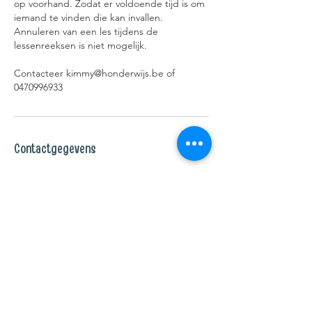
op voorhand. Zodat er voldoende tijd is om
iemand te vinden die kan invallen.
Annuleren van een les tijdens de
lessenreeksen is niet mogelijk.
Contacteer kimmy@honderwijs.be of
0470996933
Contactgegevens
Gentstraat 101, Belsele Sint-Niklaas,
Belgium
0470996933
kimmy.samoey@gmail.com