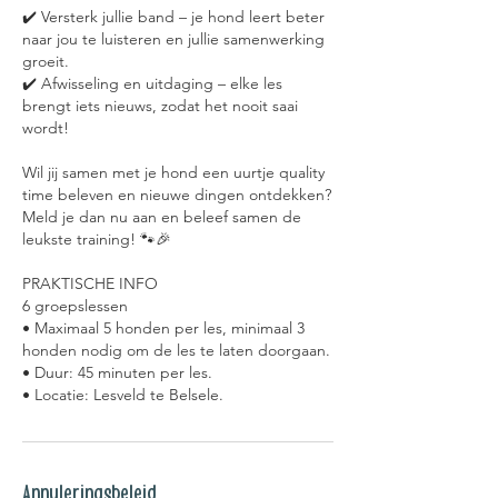
✔️ Versterk jullie band – je hond leert beter
naar jou te luisteren en jullie samenwerking
groeit.
✔️ Afwisseling en uitdaging – elke les
brengt iets nieuws, zodat het nooit saai
wordt!
Wil jij samen met je hond een uurtje quality
time beleven en nieuwe dingen ontdekken?
Meld je dan nu aan en beleef samen de
leukste training! 🐾🎉
PRAKTISCHE INFO
6 groepslessen
• Maximaal 5 honden per les, minimaal 3
honden nodig om de les te laten doorgaan.
• Duur: 45 minuten per les.
Annuleringsbeleid