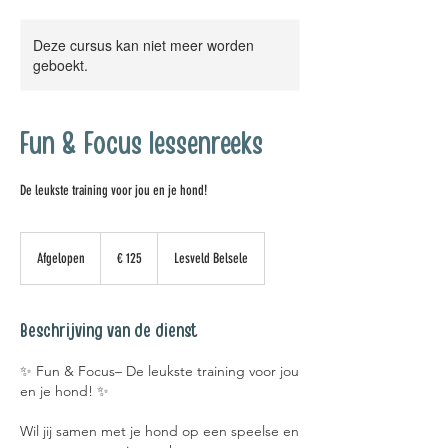
Deze cursus kan niet meer worden
geboekt.
Fun & Focus lessenreeks
De leukste training voor jou en je hond!
125
euro
Afgelopen
A
€ 125
Lesveld Belsele
f
g
e
Beschrijving van de dienst
l
o
✨ Fun & Focus– De leukste training voor jou
p
en je hond! ✨
e
n
Wil jij samen met je hond op een speelse en