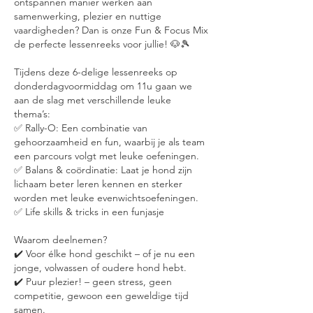
ontspannen manier werken aan
samenwerking, plezier en nuttige
vaardigheden? Dan is onze Fun & Focus Mix
de perfecte lessenreeks voor jullie! 🐶🎾
Tijdens deze 6-delige lessenreeks op
donderdagvoormiddag om 11u gaan we
aan de slag met verschillende leuke
thema’s:
✅ Rally-O: Een combinatie van
gehoorzaamheid en fun, waarbij je als team
een parcours volgt met leuke oefeningen.
✅ Balans & coördinatie: Laat je hond zijn
lichaam beter leren kennen en sterker
worden met leuke evenwichtsoefeningen.
✅ Life skills & tricks in een funjasje
Waarom deelnemen?
✔️ Voor élke hond geschikt – of je nu een
jonge, volwassen of oudere hond hebt.
✔️ Puur plezier! – geen stress, geen
competitie, gewoon een geweldige tijd
samen.