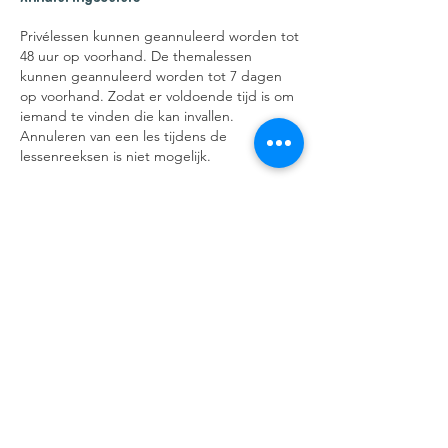
Privélessen kunnen geannuleerd worden tot
48 uur op voorhand. De themalessen
kunnen geannuleerd worden tot 7 dagen
op voorhand. Zodat er voldoende tijd is om
iemand te vinden die kan invallen.
Annuleren van een les tijdens de
lessenreeksen is niet mogelijk.
Contacteer kimmy@honderwijs.be of
0470996933
Contactgegevens
Gentstraat 101, Belsele Sint-Niklaas,
Belgium
0470996933
kimmy.samoey@gmail.com