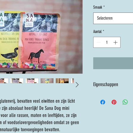
Smaak
*
Selecteren
Aantal
*
Eigenschappen
Kalkoen : Samenstelling
utenvrij, bevatten veel eiwitten en zijn licht
95% kalkoen, 5% natuurlijke
e zijn absoluut heerlijk! De Sana Dog mini
Analytische bestanddelen
Ruw eiwit 36%, ruw vet 19%
 voor alle rassen, maten en leeftijden, ze zijn
ën of voedselovergevoeligheden omdat ze geen
onnatuurlijke toevoegingen bevatten.