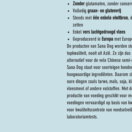
Zonder
glutamaten, zonder conserv
Volledig
graan- en glutenvrij
Steeds met
één enkele eiwitbron
, 
zetten
Enkel
vers luchtgedroogd vlees
Geproduceerd in
Europa
met Europe
De producten van Sana Dog worden st
topkwaliteit, nooit uit Azië. Ze zijn d
alternatief voor de vele Chinese semi-
Sana Dog staat voor soorteigen hond
hoogwaardige ingrediënten. Daarom zij
nare dingen zoals tarwe, maïs, soja, 
vleesmeel of andere vulstoffen. Met d
productie van voeding geschikt voor 
voedingen vervaardigd op basis van kwal
voor kwaliteitscontrole van voedselvei
laboratoriumtests.