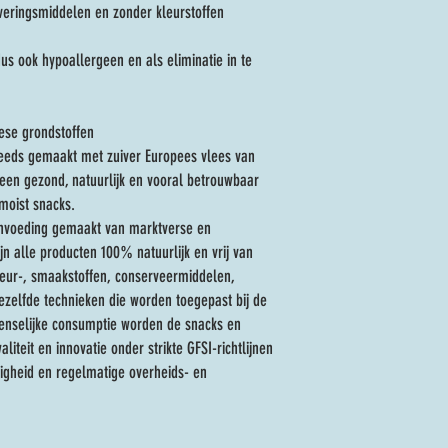
Paard: Samenstelling
eringsmiddelen en zonder kleurstoffen
95% paard, 5% natuurlijke p
Analytische bestanddelen
dus ook hypoallergeen en als eliminatie in te
Ruw eiwit 38%, ruw vet 20%
Rund: Samenstelling
95% Rund, 5% natuurlijke pl
se grondstoffen
Analytische bestanddelen
eeds gemaakt met zuiver Europees vlees van
Ruw eiwit 38%, ruw vet 20%
us een gezond, natuurlijk en vooral betrouwbaar
moist snacks.
Kip: Samenstelling
envoeding gemaakt van marktverse en
95% kip, 5% natuurlijke pla
n alle producten 100% natuurlijk en vrij van
Analytische bestanddelen
Ruw eiwit 35%, ruw vet 18%
kleur-, smaakstoffen, conserveermiddelen,
ezelfde technieken die worden toegepast bij de
Eend :Samenstelling
menselijke consumptie worden de snacks en
95% eend, 5% natuurlijke pl
iteit en innovatie onder strikte GFSI-richtlijnen
Analytische bestanddelen
ligheid en regelmatige overheids- en
Ruw eiwit 36%, ruw vet 18%