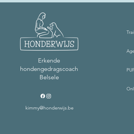
Tra
Ag
Erkende
hondengedragscoach
PU
Belsele
Onl
kimmy@honderwijs.be