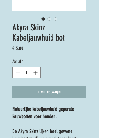
Akyra Skinz
Kabeljauwhuid bot
Prijs
€ 3,80
Aantal
*
In winkelwagen
Natuurlijke kabeljauwhuid geperste
kauwbotten voor honden.
De Akyra Skinz lijken heel gewone