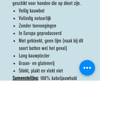
geschikt voor honden die op dieet zijn.
Veilig kauwbot
Volledig natuurlijk
Zonder toevoegingen
In Europa geproduceerd
Niet gebleekt, geen lijm (vaak bij dit
soort botten wel het geval)
Lang kauwplezier
Graan- en glutenvrij
Stinkt, plakt en vlekt niet
Samenstelling
: 100% kabeljauwhuid
Analyse
: Ruw eiwit: 83.84%, vetten en
oliën: 2.21%, ruwe vezel: 0,2%, ruwe as:
9.34%