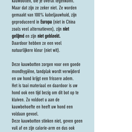
kauwbotten,
die je overal tegenkomt.
Maar dat zijn ze zeker niet. Ze worden
gemaakt van 100% kabeljauwhuid, zijn
geproduceerd in
Europa
(niet in China
zoals veel alternatieven), zijn
niet
gelijmd
en zijn
niet gebleekt.
Daardoor hebben ze een veel
natuurlijkere kleur (niet wit).
Deze kauwbotten zorgen voor een goede
mondhygiëne, tandplak wordt verwijderd
en uw hond krijgt een frissere adem.
Het is taai materiaal en daardoor is uw
hond ook een tijd bezig om dit bot op te
kluiven. Zo voldoet u aan de
kauwbehoefte en heeft uw hond een
voldaan gevoel.
Deze kauwbotten stinken niet, geven geen
vuil af en zijn calorie-arm en dus ook