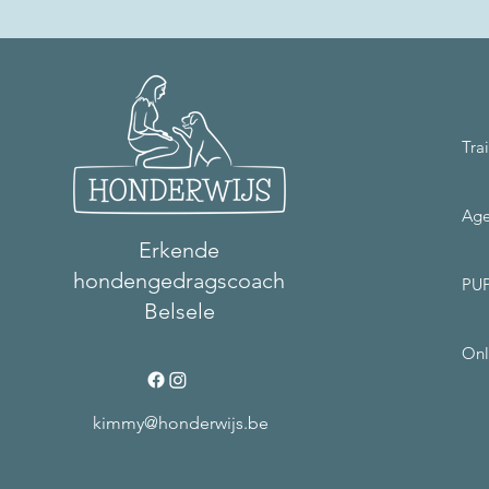
Tra
Ag
Erkende
hondengedragscoach
PU
Belsele
Onl
kimmy@honderwijs.be