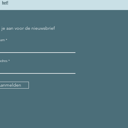
het!
 je aan voor de nieuwsbrief
aam
adres
Aanmelden